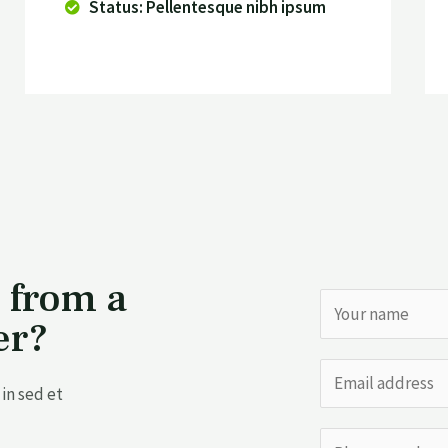
Status: Pellentesque nibh ipsum
 from a
er?
in sed et