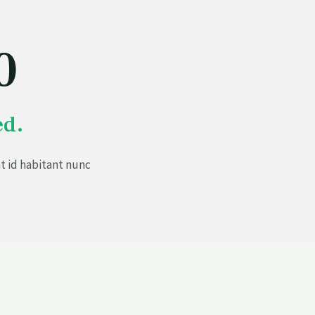
0
ed.
t id habitant nunc