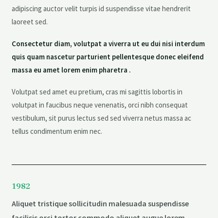
adipiscing auctor velit turpis id suspendisse vitae hendrerit
laoreet sed.
Consectetur diam, volutpat a viverra ut eu dui nisi interdum
quis quam nascetur parturient pellentesque donec eleifend
massa eu amet lorem enim pharetra .
Volutpat sed amet eu pretium, cras mi sagittis lobortis in
volutpat in faucibus neque venenatis, orci nibh consequat
vestibulum, sit purus lectus sed sed viverra netus massa ac
tellus condimentum enim nec.
1982
Aliquet tristique sollicitudin malesuada suspendisse
facilisis orci tortor commodo aliquet augue lorem.